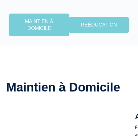
MAINTIEN À
RÉÉDUCATION
DOMICILE
Maintien à Domicile
Ê
a