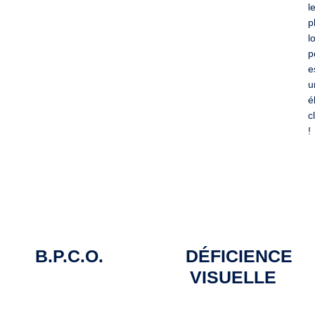
l
p
l
p
e
u
é
c
!
B.P.C.O.
DÉFICIENCE
VISUELLE