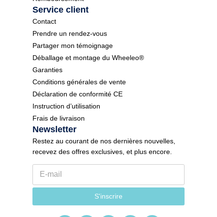
Service client
Contact
Prendre un rendez-vous
Partager mon témoignage
Déballage et montage du Wheeleo®
Garanties
Conditions générales de vente
Déclaration de conformité CE
Instruction d’utilisation
Frais de livraison
Newsletter
Restez au courant de nos dernières nouvelles,
recevez des offres exclusives, et plus encore.
E
-
m
N
a
S'inscrire
e
i
w
l
s
*