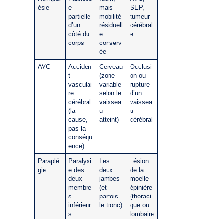
ésie
e
mais
SEP,
partielle
mobilité
tumeur
d’un
résiduell
cérébral
côté du
e
e
corps
conserv
ée
AVC
Acciden
Cerveau
Occlusi
t
(zone
on ou
vasculai
variable
rupture
re
selon le
d’un
cérébral
vaissea
vaissea
(la
u
u
cause,
atteint)
cérébral
pas la
conséqu
ence)
Paraplé
Paralysi
Les
Lésion
gie
e des
deux
de la
deux
jambes
moelle
membre
(et
épinière
s
parfois
(thoraci
inférieur
le tronc)
que ou
s
lombaire