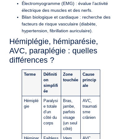
Électromyogramme (EMG) : évalue l’activité
électrique des muscles et des nerfs.
Bilan biologique et cardiaque : recherche des
facteurs de risque vasculaire (diabète,
hypertension, fibrillation auriculaire).
Hémiplégie, hémiparésie,
AVC, paraplégie : quelles
différences ?
Terme
Définiti
Zone
Cause
on
touchée
princip
simplifi
ale
ée
Hémiplé
Paralysi
Bras,
AVC,
gie
e totale
jambe,
traumati
d’un
parfois
sme
côté du
visage
crânien
corps
(un seul
côté)
Hémipar
Faibless
Idem,
AVC,