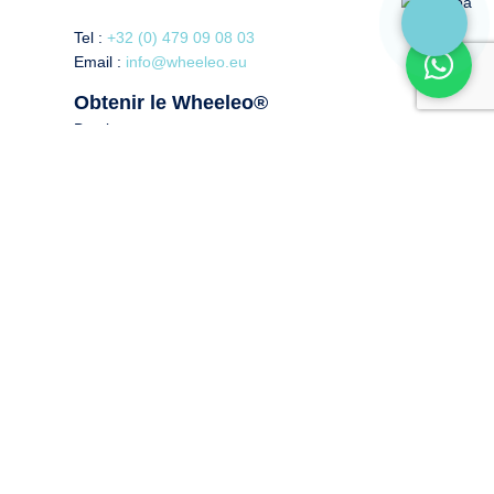
Tel :
+32 (0) 479 09 08 03
Email :
info@wheeleo.eu
Obtenir le Wheeleo®
Boutique
Tester le Wheeleo®
Trouver un revendeur
Espace revendeur
Espace professionnel de la santé
Offre de prix
En savoir plus
A propos
Pour qui ? Les indications.
Témoignages
Blog
FAQ
Ils parlent de nous
Remboursement