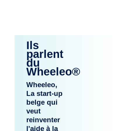
Ils
parlent
du
Wheeleo®
Wheeleo,
La start-up
belge qui
veut
reinventer
l'aide à la