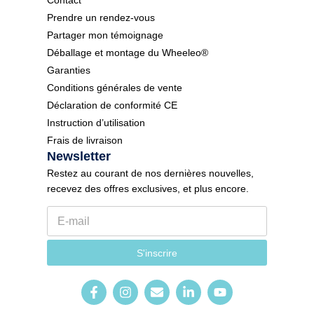
Prendre un rendez-vous
Partager mon témoignage
Déballage et montage du Wheeleo®
Garanties
Conditions générales de vente
Déclaration de conformité CE
Instruction d’utilisation
Frais de livraison
Newsletter
Restez au courant de nos dernières nouvelles,
recevez des offres exclusives, et plus encore.
E
l
-
a
m
n
a
g
S'inscrire
i
u
l
e
*
N
e
w