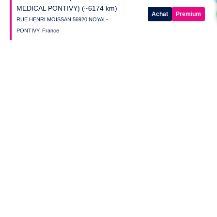
MEDICAL PONTIVY)
(~6174 km)
Achat
Premium
RUE HENRI MOISSAN 56920 NOYAL-
PONTIVY, France
CAPVITAL – AURAY MEDICAL
(~6186 km)
Achat
Premium
7 Rue du Portugal ZAC Porte Océane 56400
AURAY, France
DISTRI CLUB MEDICAL
TOURLAVILLE (SARL DESCAL)
(~6194 km)
Achat
Premium
286, rue des Métiers 50110 TOURLAVILLE,
France
Afficher plus de résultats
Envie d'avoir la liste complète ? Cliquez-ici !