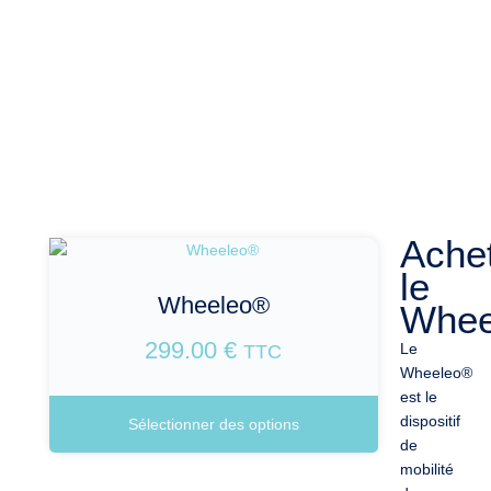
Ache
le
Wheeleo®
Whee
299.00
€
Le
TTC
Wheeleo®
est le
dispositif
Sélectionner des options
de
mobilité