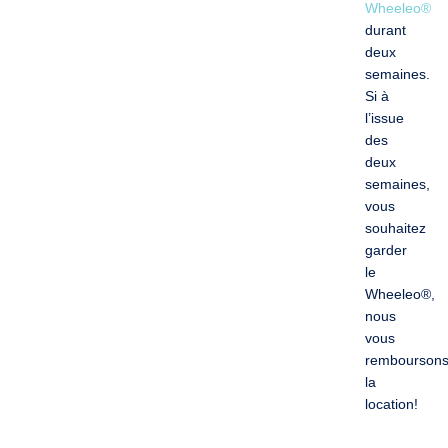
Wheeleo®
durant
deux
semaines.
Si à
l’issue
des
deux
semaines,
vous
souhaitez
garder
le
Wheeleo®,
nous
vous
rembourson
la
location
!