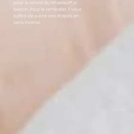
pour le renvoi du Wheeleo®, si
besoin. Pour le remballer, il vous
suffira de suivre ces étapes en
sens inverse.