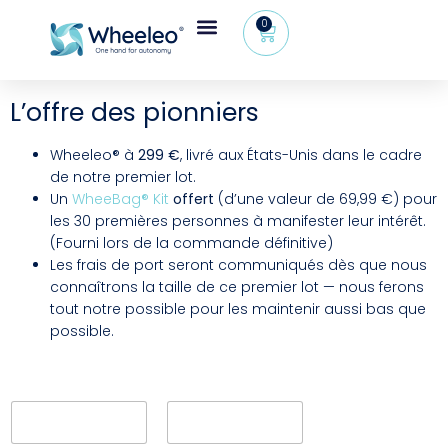
0
Espace revendeur
+32 (0) 479 09 08 03
L’offre des pionniers
Wheeleo® à
299 €
, livré aux États-Unis dans le cadre
de notre premier lot.
Un
WheeBag® Kit
offert
(d’une valeur de 69,99 €) pour
les 30 premières personnes à manifester leur intérêt.
(Fourni lors de la commande définitive)
Les frais de port seront communiqués dès que nous
connaîtrons la taille de ce premier lot — nous ferons
tout notre possible pour les maintenir aussi bas que
possible.
P
r
é