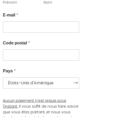
Prénom
Nom
n
o
*
m
E-mail
N
o
m
*
*
Code postal
*
Pays
Aucun paiement n'est requis pour
l'instant.
Il vous suffit de nous faire savoir
que vous êtes partant, et nous vous