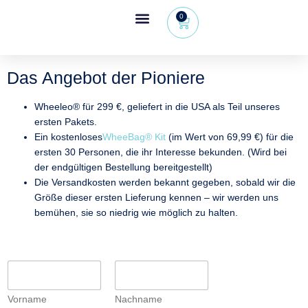
0
Wheeleo®, der Einhand-Rollator
Bereich für Gesundheitsfachkräfte
Das Angebot der Pioniere
Wheeleo® für
299 €
, geliefert in die USA als Teil unseres
ersten Pakets.
Ein
kostenloses
WheeBag® Kit
(im Wert von 69,99 €) für die
ersten 30 Personen, die ihr Interesse bekunden. (Wird bei
der endgültigen Bestellung bereitgestellt)
Die Versandkosten werden bekannt gegeben, sobald wir die
Größe dieser ersten Lieferung kennen – wir werden uns
bemühen, sie so niedrig wie möglich zu halten.
V
o
r
Vorname
Nachname
n