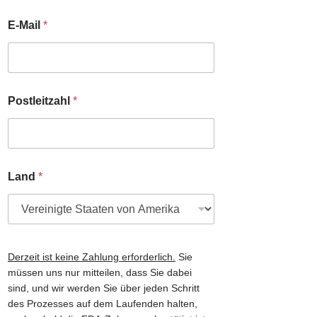
a
m
E-Mail
*
e
N
a
c
h
Postleitzahl
*
n
a
m
e
*
Land
*
Derzeit ist keine Zahlung erforderlich.
Sie
müssen uns nur mitteilen, dass Sie dabei
sind, und wir werden Sie über jeden Schritt
des Prozesses auf dem Laufenden halten,