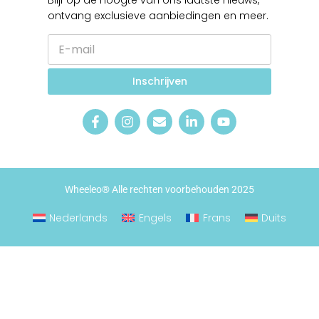
Blijf op de hoogte van ons laatste nieuws,
ontvang exclusieve aanbiedingen en meer.
E
-
m
*
a
Inschrijven
E
i
-
l
m
*
a
i
l
Wheeleo® Alle rechten voorbehouden 2025
Nederlands
Engels
Frans
Duits