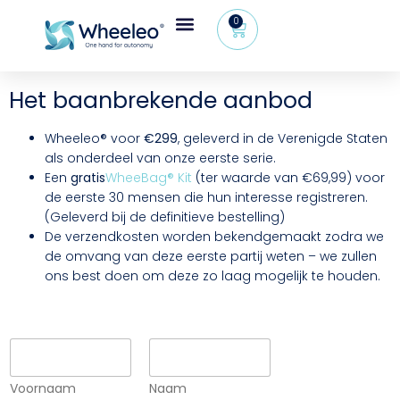
0
Het baanbrekende aanbod
Wheeleo® voor
€299
, geleverd in de Verenigde Staten
als onderdeel van onze eerste serie.
Een
gratis
WheeBag® Kit
(ter waarde van €69,99) voor
de eerste 30 mensen die hun interesse registreren.
(Geleverd bij de definitieve bestelling)
De verzendkosten worden bekendgemaakt zodra we
de omvang van deze eerste partij weten – we zullen
ons best doen om deze zo laag mogelijk te houden.
V
o
o
Voornaam
Naam
r