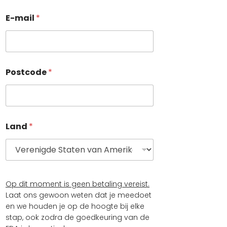
n
a
E-mail
*
a
m
A
c
h
Postcode
*
t
e
r
n
a
a
Land
*
m
*
Op dit moment is geen betaling vereist.
Laat ons gewoon weten dat je meedoet
en we houden je op de hoogte bij elke
stap, ook zodra de goedkeuring van de