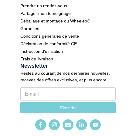
Prendre un rendez-vous
Partager mon témoignage
Déballage et montage du Wheeleo®
Garanties
Conditions générales de vente
Déclaration de conformité CE
Instruction d’utilisation
Frais de livraison
Newsletter
Restez au courant de nos dernières nouvelles,
recevez des offres exclusives, et plus encore.
E
-
m
N
a
S'inscrire
e
i
w
l
s
*
l
e
t