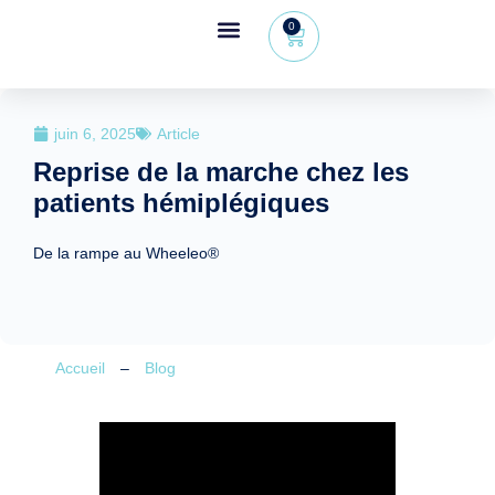
0
Espace revendeur
+32 (0) 479 09 08 03
juin 6, 2025
Article
Reprise de la marche chez les
patients hémiplégiques
De la rampe au Wheeleo®
Accueil
–
Blog