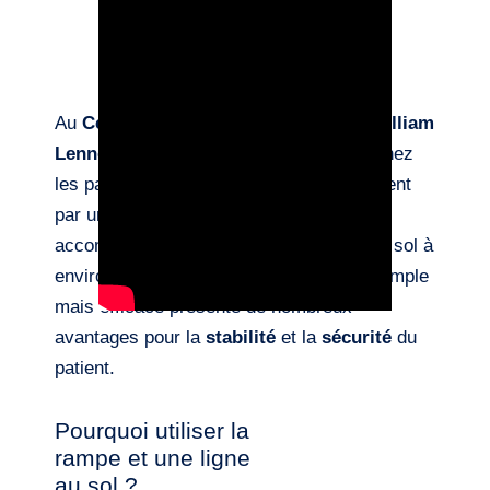
Au
Centre Hospitalier Neurologique William
Lennox
, la
rééducation de la marche
chez
les patients
hémiplégiques
débute souvent
par un apprentissage réalisé à la
rampe
,
accompagné d’un
repère visuel
tracé au sol à
environ
20 cm du mur
. Cette méthode simple
mais efficace présente de nombreux
avantages pour la
stabilité
et la
sécurité
du
patient.
Pourquoi utiliser la
rampe et une ligne
au sol ?