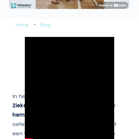
Home
–
Blog
In het
William Lennox Neurologisch
Ziekenhuis
begint de
looptraining
voor
hemiplegische
patiënten vaak met
oefeningen aan een
reling
, samen met
een
visueel merkteken
op de vloer op