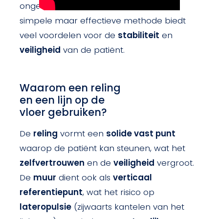
ongeveer
20 cm van de muur
. Deze
simpele maar effectieve methode biedt
veel voordelen voor de
stabiliteit
en
veiligheid
van de patiënt.
Waarom een reling
en een lijn op de
vloer gebruiken?
De
reling
vormt een
solide vast punt
waarop de patiënt kan steunen, wat het
zelfvertrouwen
en de
veiligheid
vergroot.
De
muur
dient ook als
verticaal
referentiepunt
, wat het risico op
lateropulsie
(zijwaarts kantelen van het