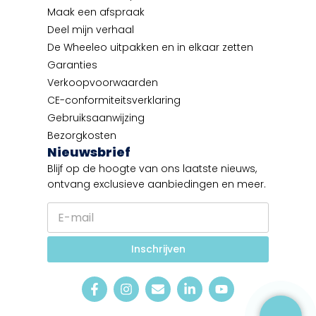
Maak een afspraak
Deel mijn verhaal
De Wheeleo uitpakken en in elkaar zetten
Garanties
Verkoopvoorwaarden
CE-conformiteitsverklaring
Gebruiksaanwijzing
Bezorgkosten
Nieuwsbrief
Blijf op de hoogte van ons laatste nieuws,
ontvang exclusieve aanbiedingen en meer.
E
-
m
t
a
Inschrijven
a
i
a
l
l
*
N
i
e