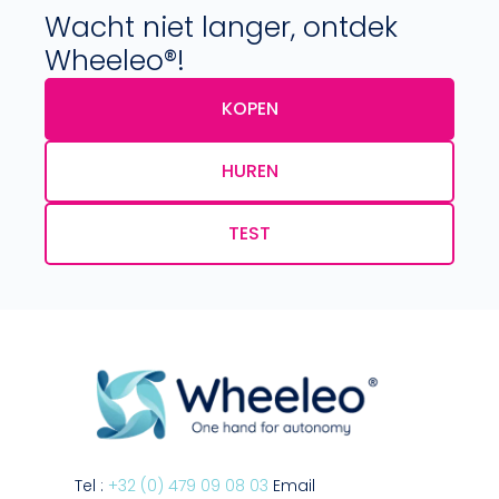
Wacht niet langer, ontdek
Wheeleo®!
KOPEN
HUREN
TEST
Tel :
+32 (0) 479 09 08 03
Email