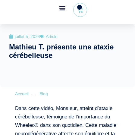
0
Espace revendeur
+32 (0) 479 09 08 03
juillet 5, 2024
Article
Mathieu T. présente une ataxie
cérébelleuse
Accueil
–
Blog
Dans cette vidéo, Monsieur, atteint d’ataxie
cérébelleuse, témoigne de l’importance du
Wheeleo® dans son quotidien. Cette maladie
neurodégénérative affecte son équilibre et la