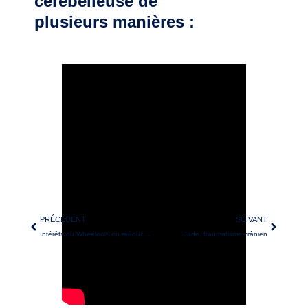
cérébelleuse de
plusieurs manières :
PRÉCÉDENT
SUIVANT
Intérêts du Wheeleo® en rééducation neurologique
Jade, traumatisme crânien