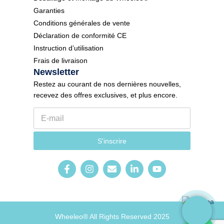
Garanties
Conditions générales de vente
Déclaration de conformité CE
Instruction d’utilisation
Frais de livraison
Newsletter
Restez au courant de nos dernières nouvelles,
recevez des offres exclusives, et plus encore.
E
-
m
l
a
S'inscrire
a
i
n
l
g
*
u
e
E
-
m
a
Wheeleo® All Rights Reserved 2025
i