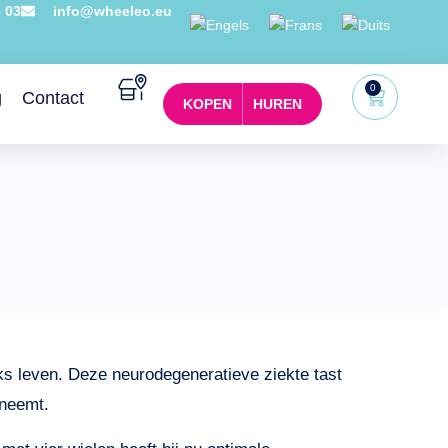
8 03
info@wheeleo.eu
0
g
Contact
KOPEN
HUREN
ijks leven. Deze neurodegeneratieve ziekte tast
eneemt.