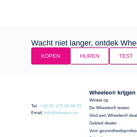
Wacht niet langer, ontdek Whe
KOPEN
HUREN
TEST
Wheeleo® krijgen
Winkel op
Tel :
+32 (0) 479 09 08 03
De Wheeleo® testen
Email :
info@wheeleo.eu
Vind een Wheeleo® deal
Gebied dealer
Voor gezondheidsprofes