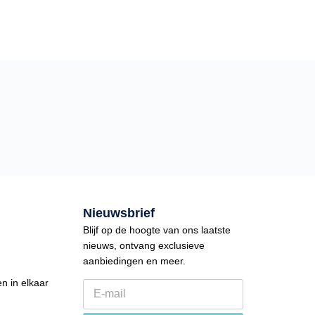
Nieuwsbrief
Blijf op de hoogte van ons laatste
nieuws, ontvang exclusieve
aanbiedingen en meer.
n in elkaar
E
-
m
t