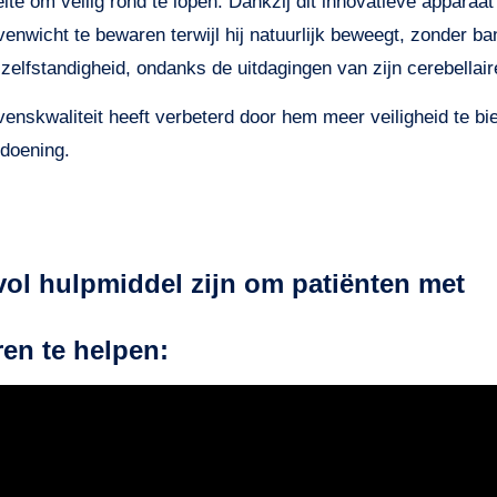
te om veilig rond te lopen. Dankzij dit innovatieve apparaat 
wicht te bewaren terwijl hij natuurlijk beweegt, zonder ban
elfstandigheid, ondanks de uitdagingen van zijn cerebellair
enskwaliteit heeft verbeterd door hem meer veiligheid te bie
ndoening.
l hulpmiddel zijn om patiënten met
ren te helpen: