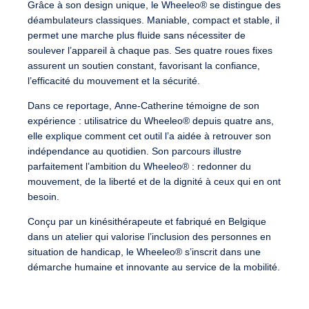
Grâce à son
design unique
, le
Wheeleo®
se distingue des
déambulateurs classiques
.
Maniable
,
compact
et
stable
, il
permet une
marche plus fluide
sans nécessiter de
soulever l’appareil à chaque pas. Ses
quatre roues fixes
assurent un
soutien constant
, favorisant la
confiance
,
l’
efficacité du mouvement
et la
sécurité
.
Dans ce reportage,
Anne-Catherine
témoigne de son
expérience : utilisatrice du
Wheeleo®
depuis
quatre ans
,
elle explique comment cet outil l’a aidée à
retrouver son
indépendance au quotidien
. Son parcours illustre
parfaitement l’ambition du
Wheeleo®
:
redonner du
mouvement
, de la
liberté
et de la
dignité
à ceux qui en ont
besoin.
Conçu par un kinésithérapeute
et
fabriqué en Belgique
dans un atelier qui valorise
l’inclusion des personnes en
situation de handicap
, le
Wheeleo®
s’inscrit dans une
démarche
humaine
et
innovante
au service de la
mobilité
.