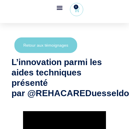
0
Espace revendeur
+32 (0) 479 09 08 03
Retour aux témoignages
L’innovation parmi les
aides techniques
présenté
par ‪@REHACAREDuesseldor