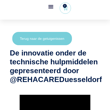
0
Wheeleo®, de rollator met één hand
Voor gezondheidsprofessionals
Terug naar de getuigenissen
De innovatie onder de
technische hulpmiddelen
gepresenteerd door
‪@REHACAREDuesseldorf‬