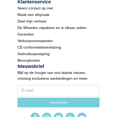
Klantenservice
Neem contact op met
Maak een afspraak
Deel mijn verhaal
De Wheeleo uitpakken en in elkaar zetten
Garanties
Verkoopvoorwaarden
CE-conformiteitsverklaring
Gebruiksaanwijzing
Bezorgkosten
Nieuwsbrief
Blijf op de hoogte van ons laatste nieuws,
ontvang exclusieve aanbiedingen en meer.
E
-
m
N
a
Inschrijven
i
i
e
l
u
*
w