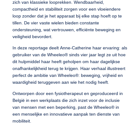
zich van
klassieke looprekken
.
Wendbaarheid
,
compactheid
en
stabiliteit
zorgen voor een
vloeiendere
loop
zonder dat je het apparaat bij elke stap hoeft op te
tillen. De
vier vaste wielen
bieden
constante
ondersteuning
, wat
vertrouwen
,
efficiënte beweging
en
veiligheid
bevordert.
In deze reportage deelt
Anne-Catherine
haar ervaring: als
gebruiker van de
Wheeleo®
sinds
vier jaar
legt ze uit hoe
dit hulpmiddel haar heeft geholpen om
haar dagelijkse
onafhankelijkheid terug te krijgen
. Haar verhaal illustreert
perfect de ambitie van
Wheeleo®
:
beweging
,
vrijheid
en
waardigheid
teruggeven aan wie het nodig heeft.
Ontworpen door een fysiotherapeut
en
geproduceerd in
België
in een werkplaats die zich inzet voor
de inclusie
van mensen met een beperking
, past de
Wheeleo®
in
een
menselijke
en
innovatieve
aanpak ten dienste van
mobiliteit
.