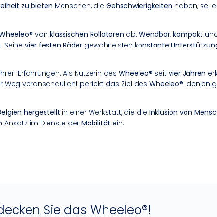
eiheit zu bieten
Menschen, die
Gehschwierigkeiten
haben, sei 
Wheeleo®
von
klassischen Rollatoren
ab.
Wendbar
,
kompakt
un
. Seine
vier festen Räder
gewährleisten
konstante Unterstützun
hren Erfahrungen: Als Nutzerin des
Wheeleo®
seit
vier Jahren
erk
Ihr Weg veranschaulicht perfekt das Ziel des
Wheeleo®
: denjeni
Belgien hergestellt
in einer Werkstatt, die die
Inklusion von Mens
n
Ansatz im Dienste der
Mobilität
ein.
tdecken Sie das Wheeleo®!