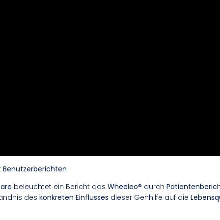
 Benutzerberichten
are
beleuchtet ein Bericht das
Wheeleo®
durch
Patientenberic
tändnis des
konkreten Einflusses
dieser Gehhilfe auf die
Lebensqu