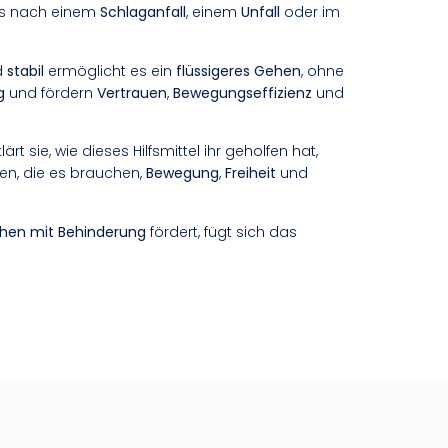
es nach einem
Schlaganfall
, einem
Unfall
oder im
d
stabil
ermöglicht es ein
flüssigeres Gehen
, ohne
g
und fördern
Vertrauen
,
Bewegungseffizienz
und
lärt sie, wie dieses Hilfsmittel ihr geholfen hat,
gen, die es brauchen,
Bewegung
,
Freiheit
und
chen mit Behinderung
fördert, fügt sich das