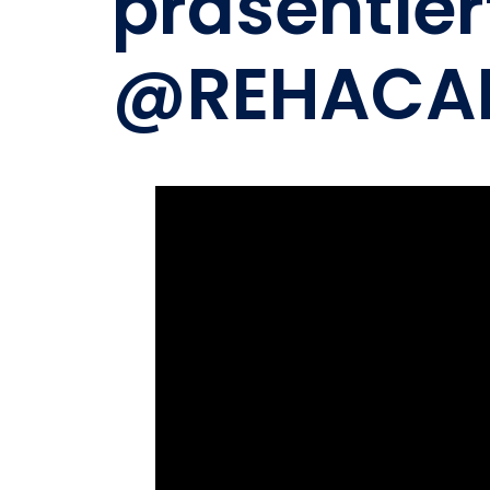
präsentier
‪@REHACAR