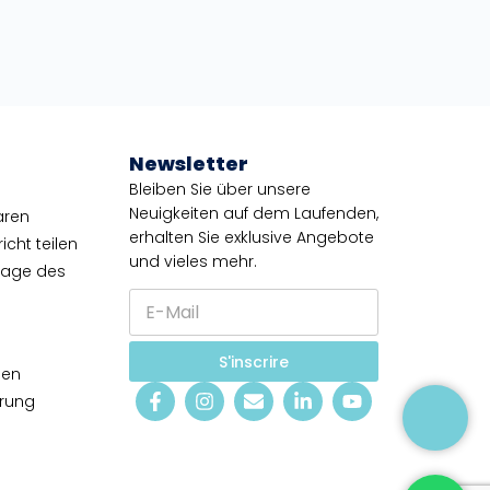
Newsletter
Bleiben Sie über unsere
Neuigkeiten auf dem Laufenden,
aren
erhalten Sie exklusive Angebote
cht teilen
und vieles mehr.
tage des
E
*
-
E
M
-
a
M
S'inscrire
i
a
gen
l
i
ärung
*
l
g