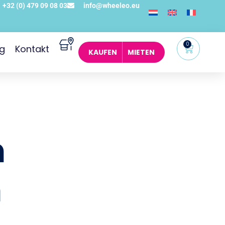
+32 (0) 479 09 08 03
info@wheeleo.eu
0
og
Kontakt
KAUFEN
MIETEN
n
n