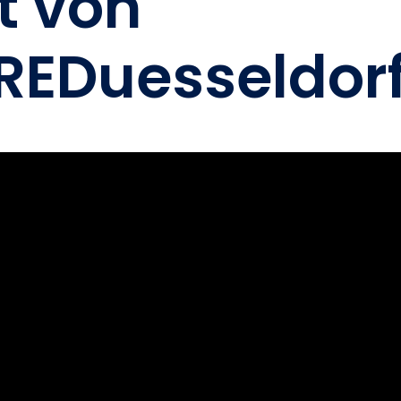
t von
EDuesseldorf