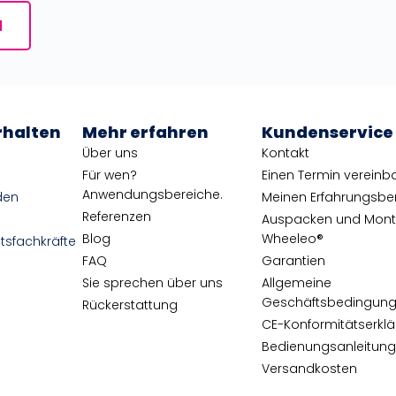
N
rhalten
Mehr erfahren
Kundenservice
Über uns
Kontakt
Für wen?
Einen Termin vereinb
Anwendungsbereiche.
den
Meinen Erfahrungsberi
Referenzen
Auspacken und Mon
Blog
Wheeleo®
tsfachkräfte
FAQ
Garantien
Sie sprechen über uns
Allgemeine
Geschäftsbedingun
Rückerstattung
CE-Konformitätserkl
Bedienungsanleitun
Versandkosten