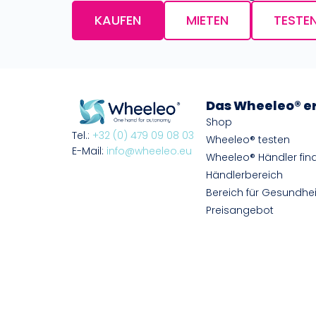
KAUFEN
MIETEN
TESTE
Das Wheeleo® e
Shop
Tel.:
+32 (0) 479 09 08 03
Wheeleo® testen
E-Mail:
info@wheeleo.eu
Wheeleo® Händler fin
Händlerbereich
Bereich für Gesundhei
Preisangebot