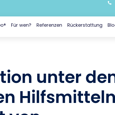
eo®
Für wen?
Referenzen
Rückerstattung
Bl
tion unter de
n Hilfsmittel