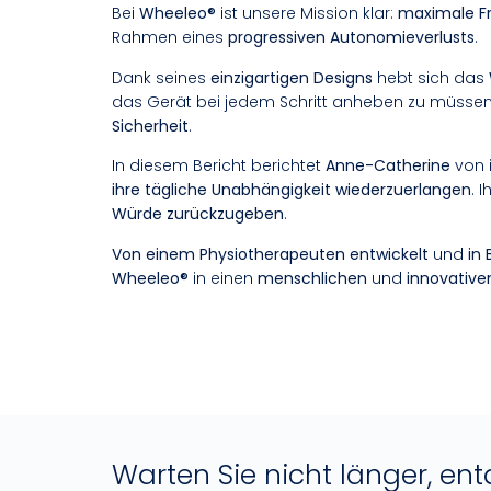
Bei
Wheeleo®
ist unsere Mission klar:
maximale Fr
Rahmen eines
progressiven Autonomieverlusts
.
Dank seines
einzigartigen Designs
hebt sich das
das Gerät bei jedem Schritt anheben zu müssen
Sicherheit
.
In diesem Bericht berichtet
Anne-Catherine
von i
ihre tägliche Unabhängigkeit wiederzuerlangen
. 
Würde zurückzugeben
.
Von einem Physiotherapeuten entwickelt
und
in 
Wheeleo®
in einen
menschlichen
und
innovative
Warten Sie nicht länger, en