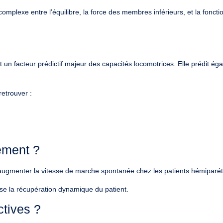
omplexe entre l’équilibre, la force des membres inférieurs, et la foncti
st un
facteur prédictif majeur
des capacités locomotrices. Elle prédit ég
retrouver :
lement ?
augmenter la vitesse de marche spontanée
chez les patients hémiparét
ise la récupération dynamique
du patient.
ctives ?