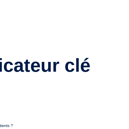
icateur clé
ients ?