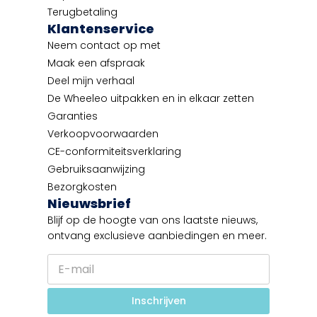
Terugbetaling
Klantenservice
Neem contact op met
Maak een afspraak
Deel mijn verhaal
De Wheeleo uitpakken en in elkaar zetten
Garanties
Verkoopvoorwaarden
CE-conformiteitsverklaring
Gebruiksaanwijzing
Bezorgkosten
Nieuwsbrief
Blijf op de hoogte van ons laatste nieuws,
ontvang exclusieve aanbiedingen en meer.
E
-
m
*
a
Inschrijven
*
i
E