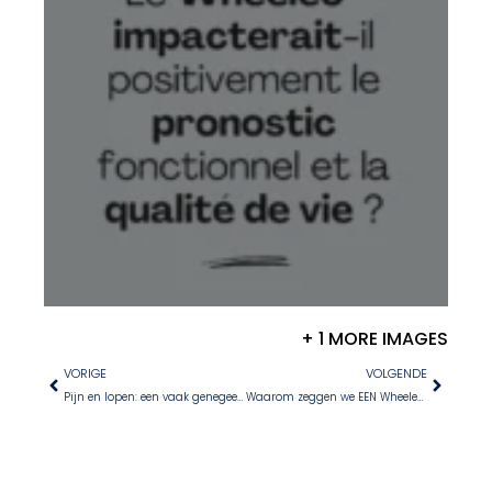
+ 1 MORE IMAGES
VORIGE
VOLGENDE
Pijn en lopen: een vaak genegeerde link?
Waarom zeggen we EEN Wheeleo® en niet DE Wheeleo®?