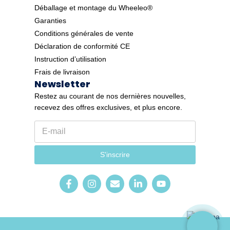
Déballage et montage du Wheeleo®
Garanties
Conditions générales de vente
Déclaration de conformité CE
Instruction d’utilisation
Frais de livraison
Newsletter
Restez au courant de nos dernières nouvelles,
recevez des offres exclusives, et plus encore.
E
*
-
E
m
-
a
m
S'inscrire
i
a
l
i
*
l
E
-
m
a
i
l