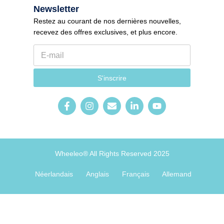
Newsletter
Restez au courant de nos dernières nouvelles,
recevez des offres exclusives, et plus encore.
E
N
-
e
m
w
a
s
S'inscrire
i
l
l
e
*
t
t
e
r
_
f
o
Wheeleo® All Rights Reserved 2025
r
m
Néerlandais
Anglais
Français
Allemand
l
a
n
g
u
e