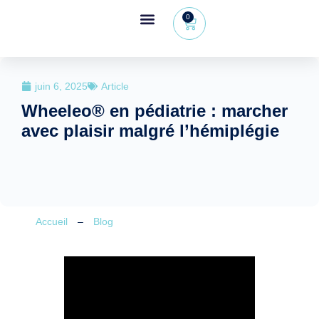
0
Espace revendeur
+32 (0) 479 09 08 03
juin 6, 2025
Article
Wheeleo® en pédiatrie : marcher
avec plaisir malgré l’hémiplégie
Accueil
–
Blog