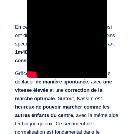
En centre de rééducation, les enfants aussi
ont droit à des outils adaptés à leurs besoins
spécifiques.
Kassim
, jeune patient mesurant
1m40
, présente une
hémiplégie gauche
consécutive à un AVC
.
Grâce au
Wheeleo®
, il peut aujourd’hui se
déplacer
de manière spontanée
, avec
une
vitesse élevée
et une
correction de la
marche optimale
. Surtout, Kassim est
heureux de pouvoir marcher comme les
autres enfants du centre
, avec la même aide
technique qu’eux. Ce sentiment de
normalisation est fondamental dans le