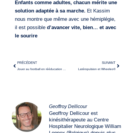
Enfants comme adultes, chacun mérite une
solution adaptée à sa marche.
Et Kassim
nous montre que même avec une hémiplégie,
il est possible
d’avancer vite, bien… et avec
le sourire
PRÉCÉDENT
SUIVANT
Jouer au football en rééducation : équilibre, coordination… et Wheeleo®
Latéropulsion et Wheeleo®
Geoffroy Dellicour
Geoffroy Dellicour est
kinésithérapeute au Centre
Hospitalier Neurologique William
Lennox (Belgique) depuis plus