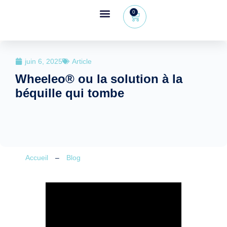
0
Espace revendeur
+32 (0) 479 09 08 03
juin 6, 2025
Article
Wheeleo® ou la solution à la
béquille qui tombe
Accueil
–
Blog