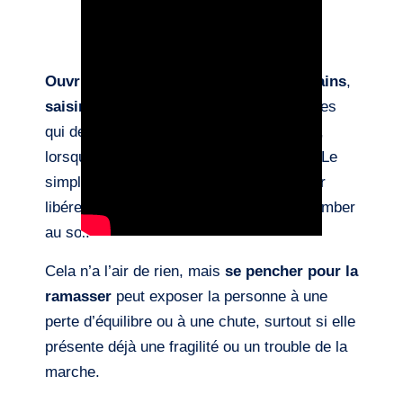
Ouvrir une porte
,
se désinfecter les mains
,
saisir un objet
… Autant de gestes simples
qui deviennent compliqués, voire risqués,
lorsqu’on utilise une
béquille classique
. Le
simple fait de la poser contre un mur pour
libérer ses mains peut suffire à la faire tomber
au sol.
Cela n’a l’air de rien, mais
se pencher pour la
ramasser
peut exposer la personne à une
perte d’équilibre ou à une chute, surtout si elle
présente déjà une fragilité ou un trouble de la
marche.