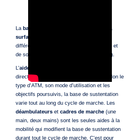
La
base de sustentation
correspond à la
surface délimitée
par la projection des
différents
points d’appui
d’une personne et
de son
aide technique de marche (ATM)
.
L’
aide à la mobilité
influence donc
directement la
base de sustentation
. Selon le
type d’ATM, son mode d’utilisation et les
objectifs poursuivis, la base de sustentation
varie tout au long du cycle de marche. Les
déambulateurs
et
cadres de marche
(une
main, deux mains) sont les seules aides à la
mobilité qui modifient la base de sustentation
durant tout le cycle de marche. C’est pour