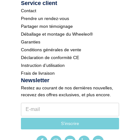
Service client
Contact
Prendre un rendez-vous
Partager mon témoignage
Déballage et montage du Wheeleo®
Garanties
Conditions générales de vente
Déclaration de conformité CE
Instruction d’utilisation
Frais de livraison
Newsletter
Restez au courant de nos dernières nouvelles,
recevez des offres exclusives, et plus encore.
E
-
m
N
a
S'inscrire
e
i
w
l
s
*
l