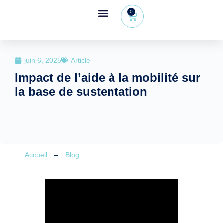
0
Espace revendeur
+32 (0) 479 09 08 03
juin 6, 2025
Article
Impact de l’aide à la mobilité sur
la base de sustentation
Accueil
–
Blog