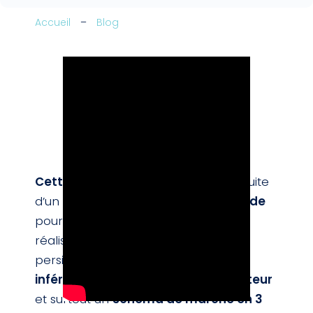
Accueil
–
Blog
Cette patiente hémiplégique
à la suite
d’un AVC utilise une
canne quadripode
pour marcher. Malgré les progrès
réalisés, plusieurs compensations
persistent :
fauchage du membre
inférieur, posture asymétrique, lenteur
et surtout un
schéma de marche en 3