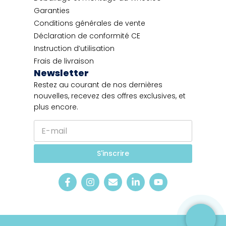
Garanties
Conditions générales de vente
Déclaration de conformité CE
Instruction d’utilisation
Frais de livraison
Newsletter
Restez au courant de nos dernières
nouvelles, recevez des offres exclusives, et
plus encore.
E
-
m
l
a
S'inscrire
a
i
n
l
g
*
u
e
E
-
m
a