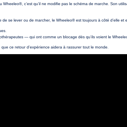
u Wheeleo®, c’est qu’il ne modifie pas le schéma de marche. Son utilisat
e de se lever ou de marcher, le Wheeleo® est toujours à côté d’elle et
ues.
gothérapeutes — qui ont comme un blocage dès qu’ils voient le Wheeleo
re que ce retour d’expérience aidera à rassurer tout le monde.