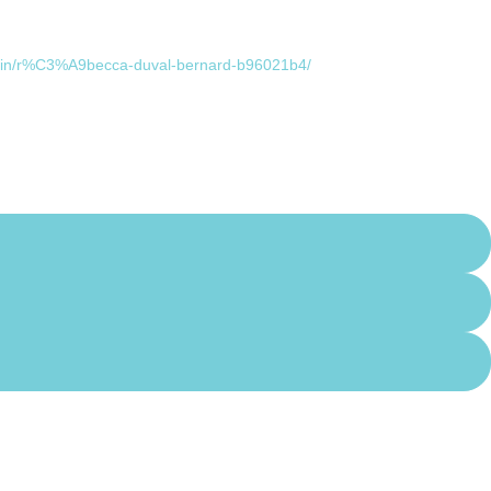
om/in/r%C3%A9becca-duval-bernard-b96021b4/