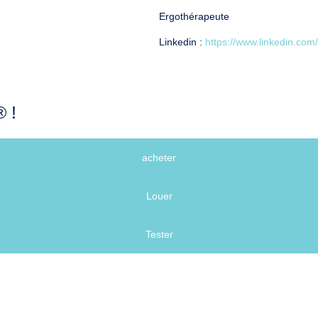
Ergothérapeute
Linkedin :
https://www.linkedin.c
 !
acheter
Louer
Tester