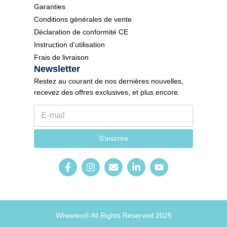
Garanties
Conditions générales de vente
Déclaration de conformité CE
Instruction d’utilisation
Frais de livraison
Newsletter
Restez au courant de nos dernières nouvelles,
recevez des offres exclusives, et plus encore.
E
-
m
N
a
S'inscrire
e
i
w
l
s
*
l
e
t
t
e
r
Wheeleo® All Rights Reserved 2025
_
f