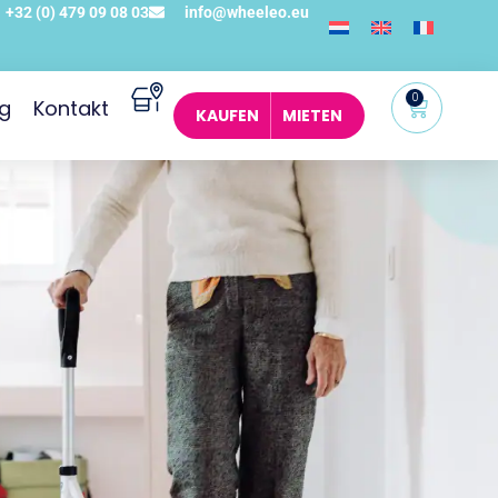
+32 (0) 479 09 08 03
info@wheeleo.eu
0
og
Kontakt
KAUFEN
MIETEN