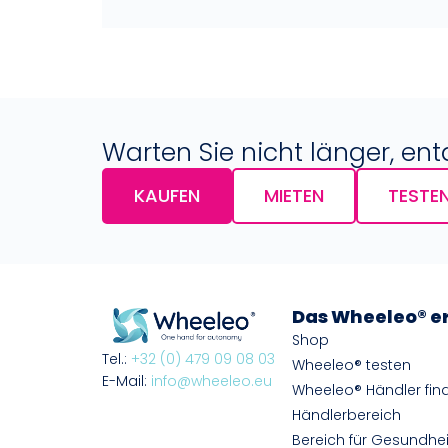
Warten Sie nicht länger, en
KAUFEN
MIETEN
TESTE
Das Wheeleo® e
Shop
Tel.:
+32 (0) 479 09 08 03
Wheeleo® testen
E-Mail:
info@wheeleo.eu
Wheeleo® Händler fin
Händlerbereich
Bereich für Gesundhei