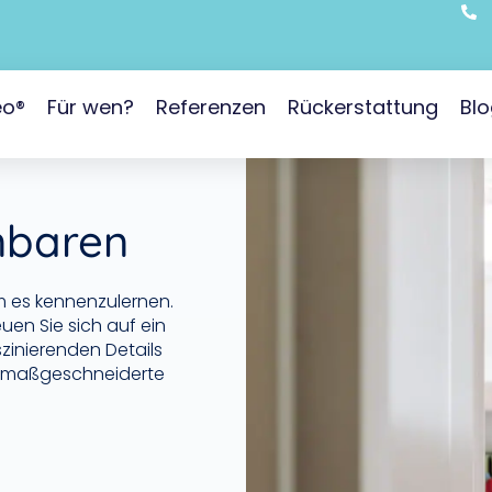
eo®
Für wen?
Referenzen
Rückerstattung
Bl
nbaren
m es kennenzulernen.
en Sie sich auf ein
szinierenden Details
ne maßgeschneiderte