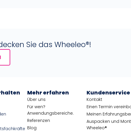
tdecken Sie das Wheeleo®!
N
rhalten
Mehr erfahren
Kundenservice
Über uns
Kontakt
Für wen?
Einen Termin vereinb
Anwendungsbereiche.
den
Meinen Erfahrungsberi
Referenzen
Auspacken und Mon
Blog
Wheeleo®
tsfachkräfte