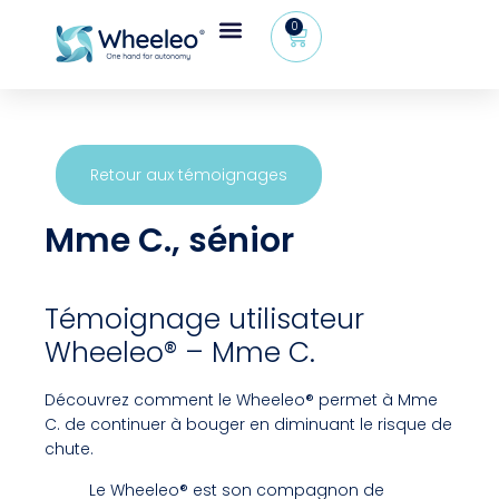
0
Espace revendeur
+32 (0) 479 09 08 03
Retour aux témoignages
Mme C., sénior
Témoignage utilisateur
Wheeleo® – Mme C.
Découvrez comment le Wheeleo® permet à Mme
C. de continuer à bouger en diminuant le risque de
chute.
Le Wheeleo® est son compagnon de