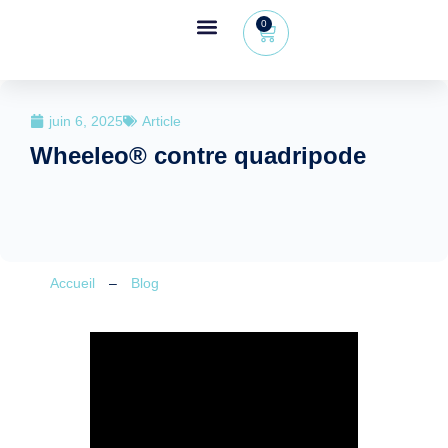
0
Espace revendeur
+32 (0) 479 09 08 03
juin 6, 2025
Article
Wheeleo® contre quadripode
Accueil
–
Blog