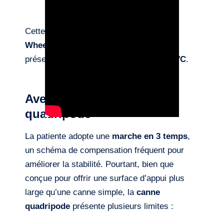
Cette vidéo met en évidence l’impact du
Wheeleo®
sur la marche d’une personne
présentant une
mobilité réduite post-AVC
.
Avec une
canne
quadripode
La patiente adopte une
marche en 3 temps
,
un schéma de compensation fréquent pour
améliorer la stabilité. Pourtant, bien que
conçue pour offrir une surface d’appui plus
large qu’une canne simple, la
canne
quadripode
présente plusieurs limites :