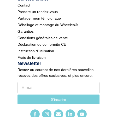
Contact
Prendre un rendez-vous
Partager mon témoignage
Déballage et montage du Wheeleo®
Garanties
Conditions générales de vente
Déclaration de conformité CE
Instruction d’utilisation
Frais de livraison
Newsletter
Restez au courant de nos dernières nouvelles,
recevez des offres exclusives, et plus encore.
E
N
-
e
m
w
a
s
S'inscrire
i
l
l
e
*
t
t