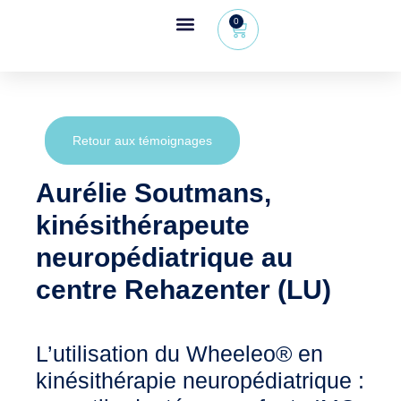
0
Espace revendeur
+32 (0) 479 09 08 03
Retour aux témoignages
Aurélie Soutmans,
kinésithérapeute
neuropédiatrique au
centre Rehazenter (LU)
L’utilisation du Wheeleo® en
kinésithérapie neuropédiatrique :