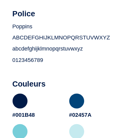
Police
Poppins
ABCDEFGHIJKLMNOPQRSTUVWXYZ
abcdefghijklmnopqrstuvwxyz
0123456789
Couleurs
#001B48
#02457A