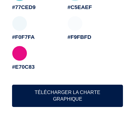
#77CED9
#C5EAEF
#F0F7FA
#F9FBFD
#E70C83
TÉLÉCHARGER LA CHARTE
GRAPHIQUE