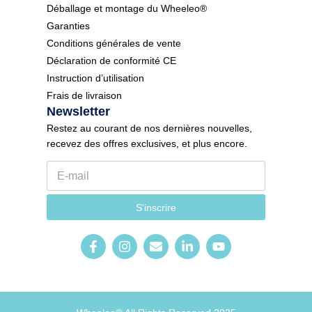
Déballage et montage du Wheeleo®
Garanties
Conditions générales de vente
Déclaration de conformité CE
Instruction d’utilisation
Frais de livraison
Newsletter
Restez au courant de nos dernières nouvelles,
recevez des offres exclusives, et plus encore.
E
-
m
l
a
S'inscrire
a
i
n
l
g
*
u
e
N
e
w
s