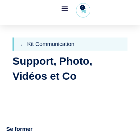
0
Espace revendeur
+32 (0) 479 09 08 03
← Kit Communication
Support, Photo,
Vidéos et Co
Se former