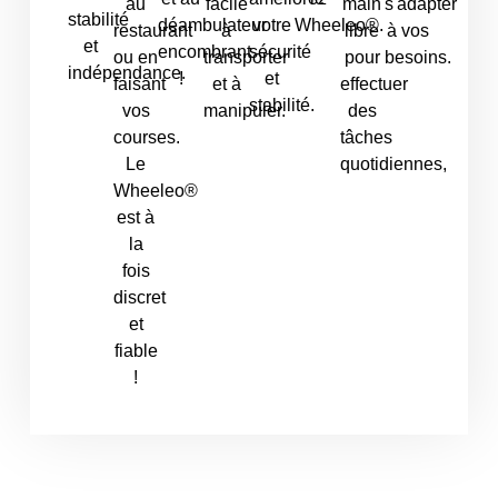
au
facile
main
s'adapter
stabilité
déambulateur
votre
Wheeleo®.
restaurant
à
libre
à vos
et
encombrant
sécurité
ou en
transporter
pour
besoins.
indépendance.
!
et
faisant
et à
effectuer
stabilité.
vos
manipuler.
des
courses.
tâches
Le
quotidiennes,
Wheeleo®
est à
la
fois
discret
et
fiable
!