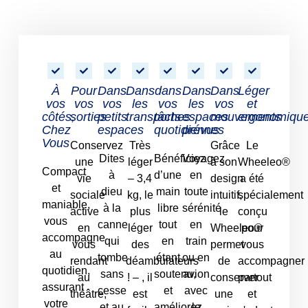
À
Pour
Dans
Dans
dans
Dans
Dans
Léger
vos
vos
vos
les
vos
les
vos
et
côtés,
sorties
petits
transports
tâches
espaces
mouvements
ergonomiqu
Chez
espaces
quotidiennes
prévus
Vous
Conservez
Très
Grâce
Le
Dites
Bénéficiez
Voyagez
une
léger
à son
Wheeleo®
Compact
à
d’une
en
vie
– 3,4
design
a été
et
dieu
main
toute
sociale
kg, le
intuitif,
spécialement
maniable,
à la
libre
sérénité
active
plus
le
conçu
vous
canne
tout
en
en
léger
Wheeleo®
pour
accompagne
qui
en
train
vous
des
permet
vous
au
tombe
étant
ou en
rendant
déambulateurs
de
accompagner
quotidien,
sans
soutenu,
avion
au
! – , il
conserver
partout
assurant
cesse
et
avec
théâtre,
est
une
et
votre
et au
améliorez
le