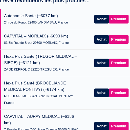
Les 6 revendeurs les plus proches :
Autonomie Sante
(~6077 km)
Achat
Premium
24 rue du Pontic 29400 LANDIVISAU, France
CAPVITAL – MORLAIX
(~6090 km)
Achat
Premium
81 Bis Rue de Brest 29600 MORLAIX, France
Hexa Plus Santé (TREGOR MEDICAL –
SIEGE)
(~6121 km)
Achat
Premium
ZA DE KERFOLIC 22220 TREGUIER, France
Hexa Plus Santé (BROCELIANDE
MEDICAL PONTIVY)
(~6174 km)
Achat
Premium
RUE HENRI MOISSAN 56920 NOYAL-PONTIVY,
France
CAPVITAL – AURAY MEDICAL
(~6186
km)
Achat
Premium
7 Rue du Portugal ZAC Porte Océane 56400 AURAY,