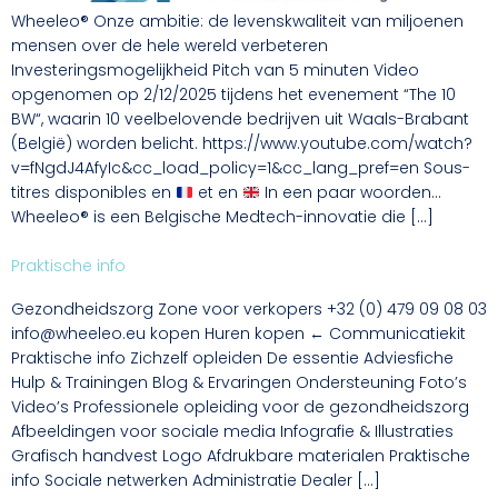
Wheeleo® Onze ambitie: de levenskwaliteit van miljoenen
mensen over de hele wereld verbeteren
Investeringsmogelijkheid Pitch van 5 minuten Video
opgenomen op 2/12/2025 tijdens het evenement “The 10
BW“, waarin 10 veelbelovende bedrijven uit Waals-Brabant
(België) worden belicht. https://www.youtube.com/watch?
v=fNgdJ4AfyIc&cc_load_policy=1&cc_lang_pref=en Sous-
titres disponibles en
et en
In een paar woorden…
Wheeleo® is een Belgische Medtech-innovatie die […]
Praktische info
Gezondheidszorg Zone voor verkopers +32 (0) 479 09 08 03
info@wheeleo.eu kopen Huren kopen ← Communicatiekit
Praktische info Zichzelf opleiden De essentie Adviesfiche
Hulp & Trainingen Blog & Ervaringen Ondersteuning Foto’s
Video’s Professionele opleiding voor de gezondheidszorg
Afbeeldingen voor sociale media Infografie & Illustraties
Grafisch handvest Logo Afdrukbare materialen Praktische
info Sociale netwerken Administratie Dealer […]