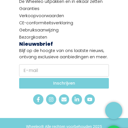
De Wheeleo uitpakken en in elkaar zetten
Garanties
Verkoopvoorwaarden
CE-conformiteitsverklaring
Gebruiksaanwijzing
Bezorgkosten
Nieuwsbrief
Blijf op de hoogte van ons laatste nieuws,
ontvang exclusieve aanbiedingen en meer.
E
-
m
a
Inschrijven
i
l
*
Wheeleo® Alle rechten voorbehouden 2025