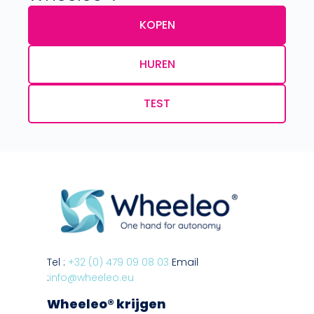
KOPEN
HUREN
TEST
Tel :
+32 (0) 479 09 08 03
Email
:
info@wheeleo.eu
Wheeleo® krijgen