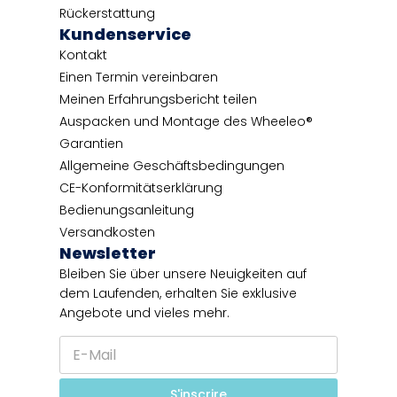
Rückerstattung
Kundenservice
Kontakt
Einen Termin vereinbaren
Meinen Erfahrungsbericht teilen
Auspacken und Montage des Wheeleo®
Garantien
Allgemeine Geschäftsbedingungen
CE-Konformitätserklärung
Bedienungsanleitung
Versandkosten
Newsletter
Bleiben Sie über unsere Neuigkeiten auf
dem Laufenden, erhalten Sie exklusive
Angebote und vieles mehr.
E
E
-
-
M
M
a
a
S'inscrire