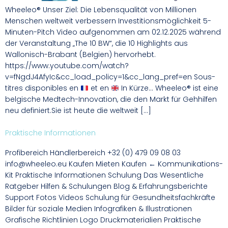
Wheeleo® Unser Ziel: Die Lebensqualität von Millionen
Menschen weltweit verbessern Investitionsmöglichkeit 5-
Minuten-Pitch Video aufgenommen am 02.12.2025 während
der Veranstaltung „The 10 BW“, die 10 Highlights aus
Wallonisch-Brabant (Belgien) hervorhebt.
https://www.youtube.com/watch?
v=fNgdJ4AfyIc&cc_load_policy=1&cc_lang_pref=en Sous-
titres disponibles en
et en
In Kürze… Wheeleo® ist eine
belgische Medtech-Innovation, die den Markt für Gehhilfen
neu definiert.Sie ist heute die weltweit […]
Praktische Informationen
Profibereich Händlerbereich +32 (0) 479 09 08 03
info@wheeleo.eu Kaufen Mieten Kaufen ← Kommunikations-
Kit Praktische Informationen Schulung Das Wesentliche
Ratgeber Hilfen & Schulungen Blog & Erfahrungsberichte
Support Fotos Videos Schulung für Gesundheitsfachkräfte
Bilder für soziale Medien Infografiken & Illustrationen
Grafische Richtlinien Logo Druckmaterialien Praktische