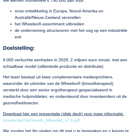
We werven momenteel € 750.000 aan voor:
onze ontwikkeling in Europa, Noord-Amerika en
Australië/Nieuw-Zeeland versnellen
het Wheeleo
®
-assortiment uitbreiden
de onderneming structureren met het oog op een industriële
exit
Doelstelling
:
9.000 verkochte eenheden in 2028, 2 miljoen euro omzet, met een
schaalbaar model (uitbestede productie en distributie).
Het team bestaat uit twee complementaire medeoprichters,
waaronder de uitvinder van de Wheeleo
®
(kinesitherapeut),
versterkt door een senior ergotherapeut gespecialiseerd in
medische hulpmiddelen, en ondersteund door investeerders uit de
gezondheidssector.
Download hier een presentatie (slide deck) voor meer informatie:
AccelerateTheGrowth_Wheeleo_v7.5.pdf
We zouden het fijn vinden om dit met u te bespreken en u kennis te