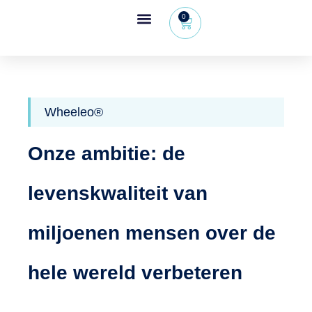
0
Wheeleo®, de rollator met één hand
Voor gezondheidsprofessionals
Wheeleo®
Onze ambitie: de
levenskwaliteit van
miljoenen mensen over de
hele wereld verbeteren