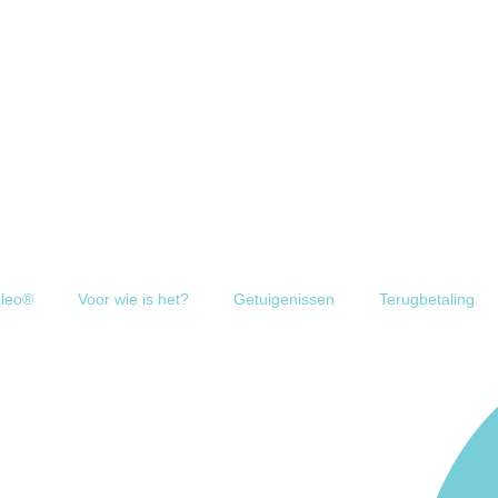
leo®
Voor wie is het?
Getuigenissen
Terugbetaling