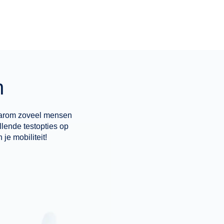
n
arom zoveel mensen
llende testopties op
je mobiliteit!