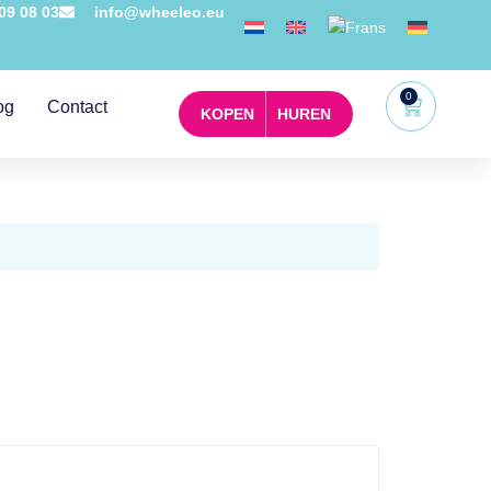
09 08 03
info@wheeleo.eu
0
og
Contact
KOPEN
HUREN