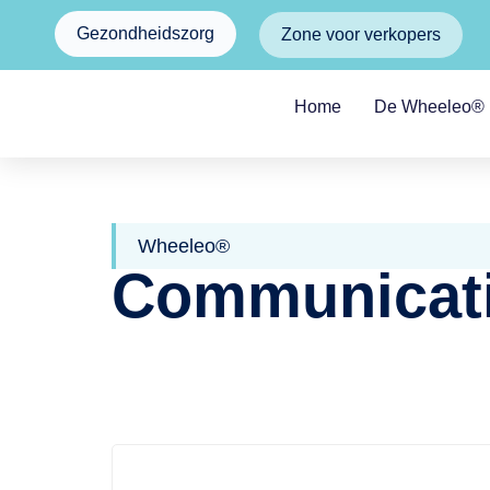
Gezondheidszorg
Zone voor verkopers
Home
De Wheeleo®
Wheeleo®
Communicati