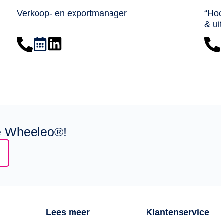
Verkoop- en exportmanager
“Ho
& u
de Wheeleo®!
Lees meer
Klantenservice