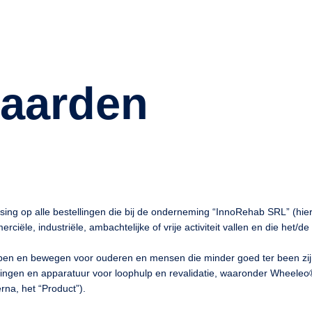
aarden
ing op alle bestellingen die bij de onderneming “InnoRehab SRL” (hie
iële, industriële, ambachtelijke of vrije activiteit vallen en die het
lopen en bewegen voor ouderen en mensen die minder goed ter been zijn
singen en apparatuur voor loophulp en revalidatie, waaronder Wheeleo
erna, het “Product”).