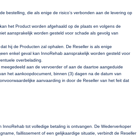
bestelling, die als enige de risico’s verbonden aan de levering op
, kan het Product worden afgehaald op de plaats en volgens de
niet aansprakelijk worden gesteld voor schade als gevolg van
at hij de Producten zal ophalen. De Reseller is als enige
n geen enkel geval kan InnoRehab aansprakelijk worden gesteld voor
ventuele overbelading.
rden meegedeeld aan de vervoerder of aan de daartoe aangeduide
e van het aankoopdocument, binnen (3) dagen na de datum van
nvoorwaardelijke aanvaarding in door de Reseller van het feit dat
van InnoRehab tot volledige betaling is ontvangen. De Wederverkoper
me, faillissement of een gelijkaardige situatie, verbindt de Reseller