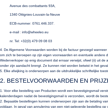
Avenue des combattants 93A,
1340 Ottignies-Louvain-la-Neuve
ECB-nummer: 0761.446.337.
e-mail : info@wheeleo.eu
nr. Tel: +32(0) 479 09 08 03
4. De Algemene Voorwaarden worden bij de factuur gevoegd wanneer de 
om zich te beroepen op zijn eigen voorwaarden en eventuele andere 
Wederverkoper op enig document dat ernaar verwijst, ofwel (ii) uit d
onder zijn aandacht brengt. Ze kunnen niet worden betwist in het geva
5. Elke afwijking is onderworpen aan de uitdrukkelijke schriftelijke t
2. BESTELVOORWAARDEN EN PRIJZ
1. Voor elke bestelling van Producten wordt een bevestigingsmail vers
kalenderdagen nadat de bevestigingsmail is verzonden, wordt de bestelli
2. Bepaalde bestellingen kunnen onderworpen zijn aan de betaling van
voldaan. In geval van annulering van een niet-geleverde bestelling op