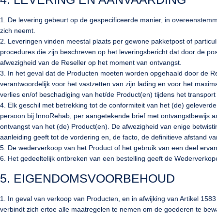
1. De levering gebeurt op de gespecificeerde manier, in overeenstemm
zich neemt.
2. Leveringen vinden meestal plaats per gewone pakketpost of particul
procedures die zijn beschreven op het leveringsbericht dat door de pos
afwezigheid van de Reseller op het moment van ontvangst.
3. In het geval dat de Producten moeten worden opgehaald door de Rese
verantwoordelijk voor het vastzetten van zijn lading en voor het maxi
verlies en/of beschadiging van het/de Product(en) tijdens het transpo
4. Elk geschil met betrekking tot de conformiteit van het (de) gelev
persoon bij InnoRehab, per aangetekende brief met ontvangstbewijs 
ontvangst van het (de) Product(en). De afwezigheid van enige betwist
aanleiding geeft tot de vordering en, de facto, de definitieve afstand va
5. De wederverkoop van het Product of het gebruik van een deel ervan 
6. Het gedeeltelijk ontbreken van een bestelling geeft de Wederverkope
5. EIGENDOMSVOORBEHOUD
1. In geval van verkoop van Producten, en in afwijking van Artikel 158
verbindt zich ertoe alle maatregelen te nemen om de goederen te bewar