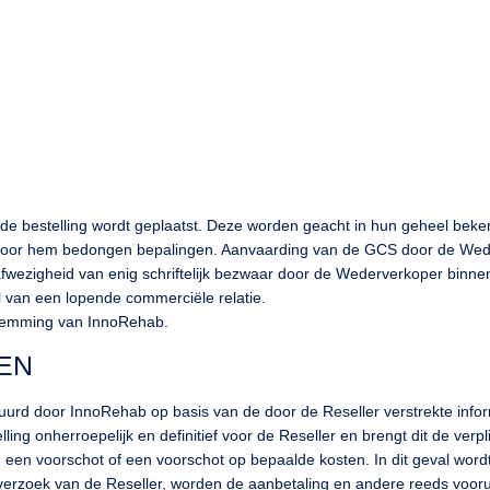
bestelling wordt geplaatst. Deze worden geacht in hun geheel bekend 
door hem bedongen bepalingen. Aanvaarding van de GCS door de Wederv
e afwezigheid van enig schriftelijk bezwaar door de Wederverkoper bin
l van een lopende commerciële relatie.
oestemming van InnoRehab.
EN
tuurd door InnoRehab op basis van de door de Reseller verstrekte info
ng onherroepelijk en definitief voor de Reseller en brengt dit de verpli
 een voorschot of een voorschot op bepaalde kosten. In dit geval word
 verzoek van de Reseller, worden de aanbetaling en andere reeds vooru