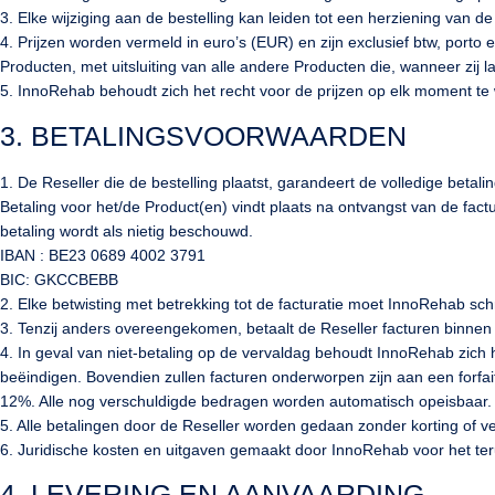
3. Elke wijziging aan de bestelling kan leiden tot een herziening van de 
4. Prijzen worden vermeld in euro’s (EUR) en zijn exclusief btw, porto
Producten, met uitsluiting van alle andere Producten die, wanneer zij
5. InnoRehab behoudt zich het recht voor de prijzen op elk moment te wi
3. BETALINGSVOORWAARDEN
1. De Reseller die de bestelling plaatst, garandeert de volledige betal
Betaling voor het/de Product(en) vindt plaats na ontvangst van de fac
betaling wordt als nietig beschouwd.
IBAN : BE23 0689 4002 3791
BIC: GKCCBEBB
2. Elke betwisting met betrekking tot de facturatie moet InnoRehab schri
3. Tenzij anders overeengekomen, betaalt de Reseller facturen binne
4. In geval van niet-betaling op de vervaldag behoudt InnoRehab zich 
beëindigen. Bovendien zullen facturen onderworpen zijn aan een forfa
12%. Alle nog verschuldigde bedragen worden automatisch opeisbaar. I
5. Alle betalingen door de Reseller worden gedaan zonder korting of v
6. Juridische kosten en uitgaven gemaakt door InnoRehab voor het te
4. LEVERING EN AANVAARDING