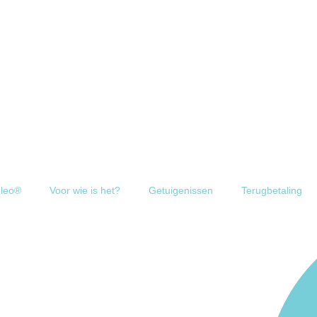
leo®
Voor wie is het?
Getuigenissen
Terugbetaling