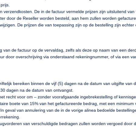
prijs.
 en verzendkosten. De in de factuur vermelde prijzen zijn uitsluitend v
 later door de Reseller worden besteld, aan hem zullen worden gefactu
jzigen. De prijzen die van toepassing zijn op de bestelling zijn echter
ing van de factuur op de vervaldag, zelfs als deze op naam van een derd
tuur door overschrijving via onderstaand rekeningnummer, of via een v
ftelijk bereiken binnen de vijf (5) dagen na de datum van uitgifte van d
n 30 dagen na de datum van ontvangst.
het recht voor om – zonder voorafgaande ingebrekestelling of kennisgev
itaire boete van 15% van het gefactureerde bedrag, met een minimum v
n geval van annulering van de in de vorige alinea bedoelde bestellin
errekening.
rugvorderen van verschuldigde bedragen zullen worden vergoed door d