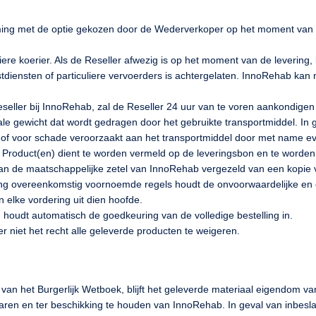
ing met de optie gekozen door de Wederverkoper op het moment van de 
iere koerier. Als de Reseller afwezig is op het moment van de levering
tdiensten of particuliere vervoerders is achtergelaten. InnoRehab kan 
ller bij InnoRehab, zal de Reseller 24 uur van te voren aankondigen d
male gewicht dat wordt gedragen door het gebruikte transportmiddel. I
rt of voor schade veroorzaakt aan het transportmiddel door met name e
erde Product(en) dient te worden vermeld op de leveringsbon en te wo
aan de maatschappelijke zetel van InnoRehab vergezeld van een kopi
ing overeenkomstig voornoemde regels houdt de onvoorwaardelijke en o
n elke vordering uit dien hoofde.
houdt automatisch de goedkeuring van de volledige bestelling in.
r niet het recht alle geleverde producten te weigeren.
3 van het Burgerlijk Wetboek, blijft het geleverde materiaal eigendom 
en en ter beschikking te houden van InnoRehab. In geval van inbeslagna