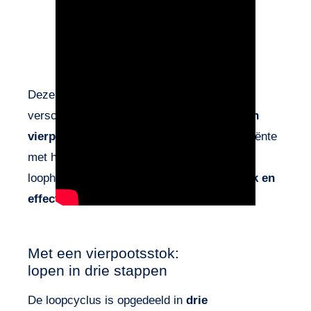
Deze vergelijkende video laat de grote
verschillen zien tussen
het gebruik van een
vierpootsstok
en de
Wheeleo®
bij een patiënte
met hemiparese. De verandering van
loophulpmiddel
verandert de loopdynamiek en
effectiviteit drastisch
.
Met een vierpootsstok:
lopen in drie stappen
De loopcyclus is opgedeeld in
drie