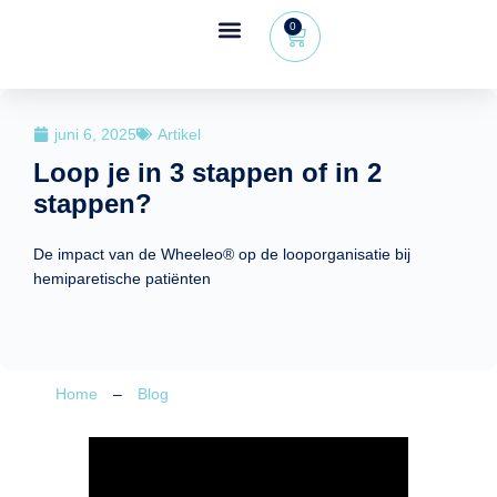
0
Wheeleo®, de rollator met één hand
Voor gezondheidsprofessionals
juni 6, 2025
Artikel
Loop je in 3 stappen of in 2
stappen?
De impact van de Wheeleo® op de looporganisatie bij
hemiparetische patiënten
Home
–
Blog