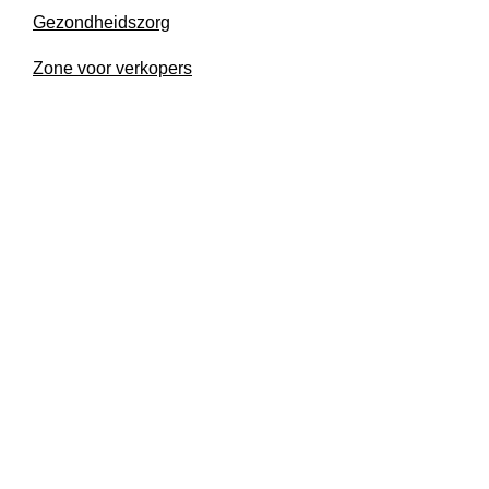
Ga
Gezondheidszorg
naar
inhoud
Zone voor verkopers