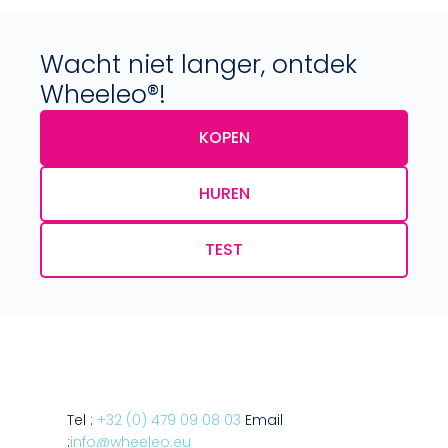
Wacht niet langer, ontdek
Wheeleo®!
KOPEN
HUREN
TEST
Tel :
+32 (0) 479 09 08 03
Email
:
info@wheeleo.eu