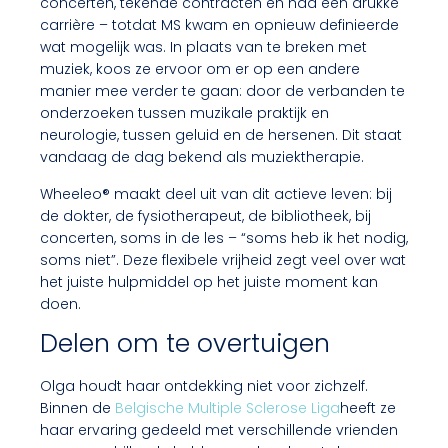
concerten, tekende contracten en had een drukke
carrière – totdat MS kwam en opnieuw definieerde
wat mogelijk was. In plaats van te breken met
muziek, koos ze ervoor om er op een andere
manier mee verder te gaan: door de verbanden te
onderzoeken tussen muzikale praktijk en
neurologie, tussen geluid en de hersenen. Dit staat
vandaag de dag bekend als muziektherapie.
Wheeleo® maakt deel uit van dit actieve leven: bij
de dokter, de fysiotherapeut, de bibliotheek, bij
concerten, soms in de les – “soms heb ik het nodig,
soms niet”. Deze flexibele vrijheid zegt veel over wat
het juiste hulpmiddel op het juiste moment kan
doen.
Delen om te overtuigen
Olga houdt haar ontdekking niet voor zichzelf.
Binnen de
Belgische Multiple Sclerose Liga
heeft ze
haar ervaring gedeeld met verschillende vrienden