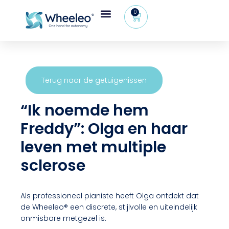
0
Wheeleo®, de rollator met één hand
Voor gezondheidsprofessionals
Terug naar de getuigenissen
“Ik noemde hem
Freddy”: Olga en haar
leven met multiple
sclerose
Als professioneel pianiste heeft Olga ontdekt dat
de Wheeleo® een discrete, stijlvolle en uiteindelijk
onmisbare metgezel is.