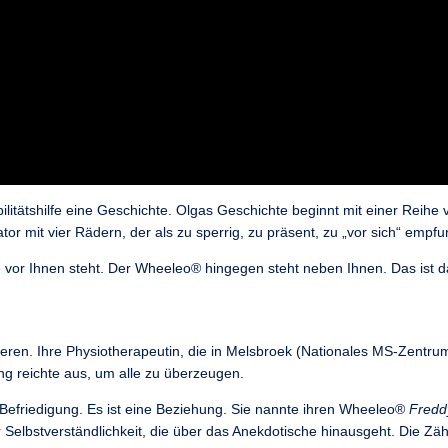
ilitätshilfe eine Geschichte. Olgas Geschichte beginnt mit einer Reihe 
tor mit vier Rädern, der als zu sperrig, zu präsent, zu „vor sich“ empf
ie vor Ihnen steht. Der Wheeleo® hingegen steht neben Ihnen. Das ist da
ren. Ihre Physiotherapeutin, die in Melsbroek (Nationales MS-Zentrum)
 reichte aus, um alle zu überzeugen.
e Befriedigung. Es ist eine Beziehung. Sie nannte ihren Wheeleo®
Fredd
er Selbstverständlichkeit, die über das Anekdotische hinausgeht. Die Z