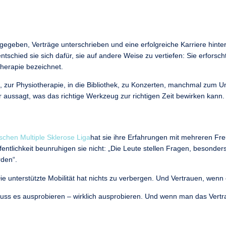
te gegeben, Verträge unterschrieben und eine erfolgreiche Karriere hint
 entschied sie sich dafür, sie auf andere Weise zu vertiefen: Sie erfor
therapie bezeichnet.
, zur Physiotherapie, in die Bibliothek, zu Konzerten, manchmal zum 
er aussagt, was das richtige Werkzeug zur richtigen Zeit bewirken kann.
schen Multiple Sklerose Liga
hat sie ihre Erfahrungen mit mehreren Fre
ntlichkeit beunruhigen sie nicht: „Die Leute stellen Fragen, besonde
rden“.
Die unterstützte Mobilität hat nichts zu verbergen. Und Vertrauen, wenn 
n muss es ausprobieren – wirklich ausprobieren. Und wenn man das Vertra