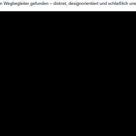
n Wegbegleiter gefunden – diskret, designorientiert und schließlich une