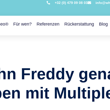
+32 (0) 479 09 08 03
info@wh
leo®
Für wen?
Referenzen
Rückerstattung
Blog
ihn Freddy gen
en mit Multipl