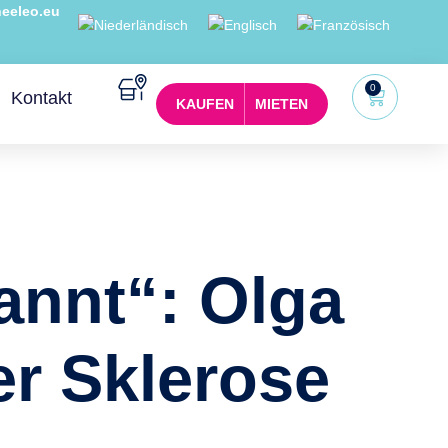
eeleo.eu
0
Kontakt
KAUFEN
MIETEN
annt“: Olga
er Sklerose