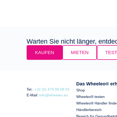
Warten Sie nicht länger, entd
KAUFEN
MIETEN
TES
Das Wheeleo® erh
Tel.:
+32 (0) 479 09 08 03
Shop
E-Mail:
info@wheeleo.eu
Wheeleo® testen
Wheeleo® Händler finde
Händlerbereich
Bereich für Gesundheits