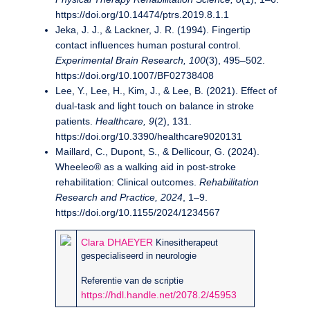
https://doi.org/10.14474/ptrs.2019.8.1.1
Jeka, J. J., & Lackner, J. R. (1994). Fingertip
contact influences human postural control.
Experimental Brain Research, 100
(3), 495–502.
https://doi.org/10.1007/BF02738408
Lee, Y., Lee, H., Kim, J., & Lee, B. (2021). Effect of
dual-task and light touch on balance in stroke
patients.
Healthcare, 9
(2), 131.
https://doi.org/10.3390/healthcare9020131
Maillard, C., Dupont, S., & Dellicour, G. (2024).
Wheeleo® as a walking aid in post-stroke
rehabilitation: Clinical outcomes.
Rehabilitation
Research and Practice, 2024
, 1–9.
https://doi.org/10.1155/2024/1234567
Clara DHAEYER
Kinesitherapeut
gespecialiseerd in neurologie
Referentie van de scriptie
https://hdl.handle.net/2078.2/45953