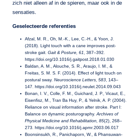
zich niet alleen af in de spieren, maar ook in de
sensaties.
Geselecteerde referenties
Afzal, M. R., Oh, M.-K., Lee, C.-H., & Yoon, J.
(2018). Light touch with a cane improves post-
stroke gait.
Gait & Posture, 61
, 387–392.
https://doi.org/10.1016/j.gaitpost.2018.01.030
Baldan, A. M., Alouche, S. R., Araujo, I. M., &
Freitas, S. M. S. F. (2014). Effect of light touch on
postural sway.
Neuroscience Letters, 583
, 143–
147. https://doi.org/10.1016/j.neulet.2014.09.043
Bonan, I. V., Colle, F. M., Guichard, J. P., Vicaut, E.,
Eisenfisz, M., Tran Ba Huy, P., & Yelnik, A. P. (2004).
Reliance on visual information after stroke. Part I:
Balance on dynamic posturography.
Archives of
Physical Medicine and Rehabilitation, 85
(2), 268–
273. https://doi.org/10.1016/j.apmr.2003.06.017
Boonsinsukh, R., Panichaporn, W., & Phansuwan-