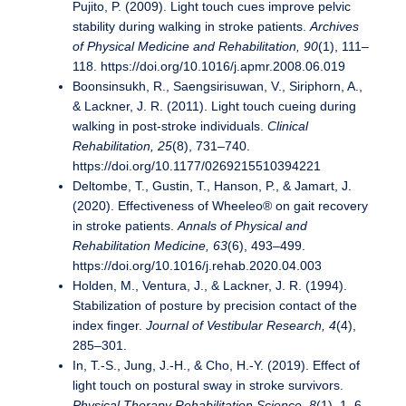
Pujito, P. (2009). Light touch cues improve pelvic
stability during walking in stroke patients.
Archives
of Physical Medicine and Rehabilitation, 90
(1), 111–
118. https://doi.org/10.1016/j.apmr.2008.06.019
Boonsinsukh, R., Saengsirisuwan, V., Siriphorn, A.,
& Lackner, J. R. (2011). Light touch cueing during
walking in post-stroke individuals.
Clinical
Rehabilitation, 25
(8), 731–740.
https://doi.org/10.1177/0269215510394221
Deltombe, T., Gustin, T., Hanson, P., & Jamart, J.
(2020). Effectiveness of Wheeleo® on gait recovery
in stroke patients.
Annals of Physical and
Rehabilitation Medicine, 63
(6), 493–499.
https://doi.org/10.1016/j.rehab.2020.04.003
Holden, M., Ventura, J., & Lackner, J. R. (1994).
Stabilization of posture by precision contact of the
index finger.
Journal of Vestibular Research, 4
(4),
285–301.
In, T.-S., Jung, J.-H., & Cho, H.-Y. (2019). Effect of
light touch on postural sway in stroke survivors.
Physical Therapy Rehabilitation Science, 8
(1), 1–6.