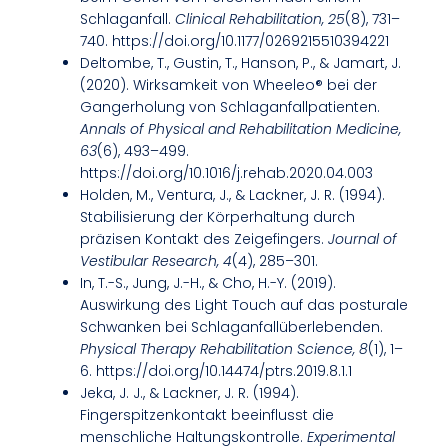
Schlaganfall.
Clinical Rehabilitation, 25
(8), 731–
740. https://doi.org/10.1177/0269215510394221
Deltombe, T., Gustin, T., Hanson, P., & Jamart, J.
(2020). Wirksamkeit von Wheeleo® bei der
Gangerholung von Schlaganfallpatienten.
Annals of Physical and Rehabilitation Medicine,
63
(6), 493–499.
https://doi.org/10.1016/j.rehab.2020.04.003
Holden, M., Ventura, J., & Lackner, J. R. (1994).
Stabilisierung der Körperhaltung durch
präzisen Kontakt des Zeigefingers.
Journal of
Vestibular Research, 4
(4), 285–301.
In, T.-S., Jung, J.-H., & Cho, H.-Y. (2019).
Auswirkung des Light Touch auf das posturale
Schwanken bei Schlaganfallüberlebenden.
Physical Therapy Rehabilitation Science, 8
(1), 1–
6. https://doi.org/10.14474/ptrs.2019.8.1.1
Jeka, J. J., & Lackner, J. R. (1994).
Fingerspitzenkontakt beeinflusst die
menschliche Haltungskontrolle.
Experimental