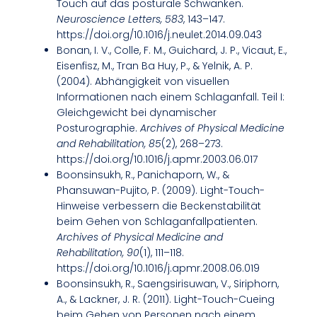
Touch auf das posturale Schwanken.
Neuroscience Letters, 583
, 143–147.
https://doi.org/10.1016/j.neulet.2014.09.043
Bonan, I. V., Colle, F. M., Guichard, J. P., Vicaut, E.,
Eisenfisz, M., Tran Ba Huy, P., & Yelnik, A. P.
(2004). Abhängigkeit von visuellen
Informationen nach einem Schlaganfall. Teil I:
Gleichgewicht bei dynamischer
Posturographie.
Archives of Physical Medicine
and Rehabilitation, 85
(2), 268–273.
https://doi.org/10.1016/j.apmr.2003.06.017
Boonsinsukh, R., Panichaporn, W., &
Phansuwan-Pujito, P. (2009). Light-Touch-
Hinweise verbessern die Beckenstabilität
beim Gehen von Schlaganfallpatienten.
Archives of Physical Medicine and
Rehabilitation, 90
(1), 111–118.
https://doi.org/10.1016/j.apmr.2008.06.019
Boonsinsukh, R., Saengsirisuwan, V., Siriphorn,
A., & Lackner, J. R. (2011). Light-Touch-Cueing
beim Gehen von Personen nach einem