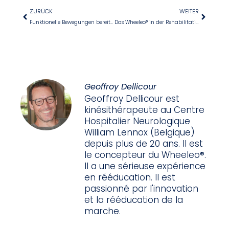
ZURÜCK
WEITER
Funktionelle Bewegungen bereits ab der Hospitalisierung fördern
Das Wheeleo® in der Rehabilitation: eine mobile Stütze für einen flüssigen Gang
Geoffroy Dellicour
Geoffroy Dellicour est
kinésithérapeute au Centre
Hospitalier Neurologique
William Lennox (Belgique)
depuis plus de 20 ans. Il est
le concepteur du Wheeleo®.
Il a une sérieuse expérience
en rééducation. Il est
passionné par l'innovation
et la rééducation de la
marche.