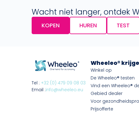
Wacht niet langer, ontdek 
KOPEN
HUREN
TEST
Wheeleo® krijg
Winkel op
De Wheeleo® testen
Tel :
+32 (0) 479 09 08 03
Vind een Wheeleo® de
Email :
info@wheeleo.eu
Gebied dealer
Voor gezondheidspro
Prijsofferte