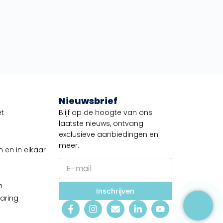
Nieuwsbrief
t
Blijf op de hoogte van ons
laatste nieuws, ontvang
exclusieve aanbiedingen en
meer.
 en in elkaar
E
-
m
t
n
a
Inschrijven
a
i
laring
a
l
l
*
N