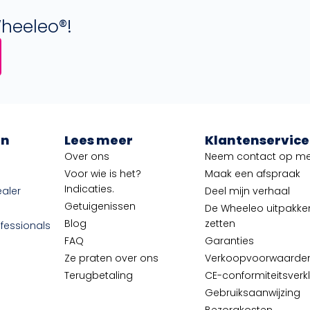
Wheeleo®!
en
Lees meer
Klantenservice
Over ons
Neem contact op me
Voor wie is het?
Maak een afspraak
Indicaties.
aler
Deel mijn verhaal
Getuigenissen
De Wheeleo uitpakken
Blog
zetten
fessionals
FAQ
Garanties
Ze praten over ons
Verkoopvoorwaarde
Terugbetaling
CE-conformiteitsverk
Gebruiksaanwijzing