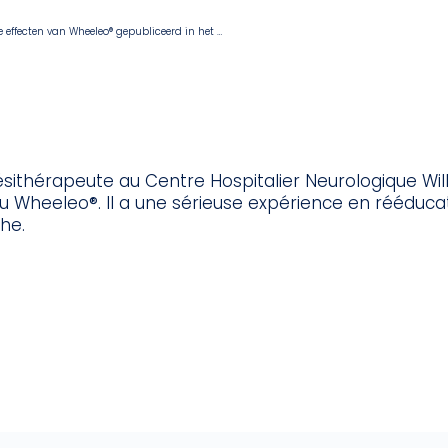
Veelbelovende resultaten van een baanbrekend onderzoek naar de effecten van Wheeleo® gepubliceerd in het Journal of Rehabilitation Medicine
nésithérapeute au Centre Hospitalier Neurologique Wil
du Wheeleo®. Il a une sérieuse expérience en rééducati
he.