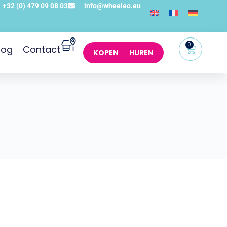
+32 (0) 479 09 08 03
info@wheeleo.eu
0
log
Contact
KOPEN
HUREN