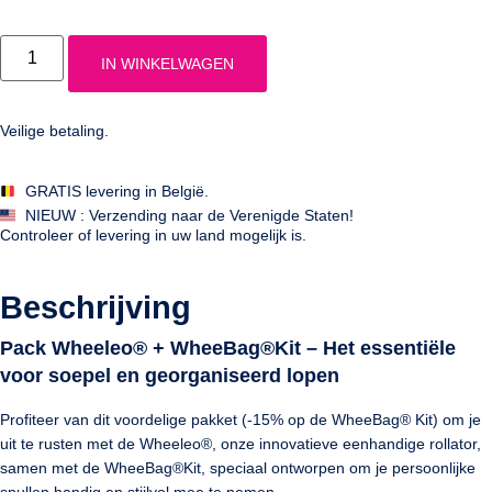
IN WINKELWAGEN
Veilige betaling.
GRATIS levering in België.
NIEUW :
Verzending naar de Verenigde Staten!
Controleer of levering in uw land mogelijk is.
Beschrijving
Pack Wheeleo® + WheeBag®Kit – Het essentiële
voor soepel en georganiseerd lopen
Profiteer van dit
voordelige pakket (-15% op de WheeBag® Kit)
om je
uit te rusten met de Wheeleo®, onze innovatieve eenhandige rollator,
samen met de WheeBag
®
Kit
, speciaal ontworpen om je persoonlijke
spullen handig en stijlvol mee te nemen.