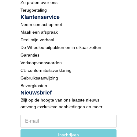
Ze praten over ons
Terugbetaling
Klantenservice
Neem contact op met
Maak een afspraak
Deel mijn verhaal
De Wheeleo uitpakken en in elkaar zetten
Garanties
Verkoopvoorwaarden
CE-conformiteitsverklaring
Gebruiksaanwijzing
Bezorgkosten
Nieuwsbrief
Blijf op de hoogte van ons laatste nieuws,
ontvang exclusieve aanbiedingen en meer.
E
N
-
i
m
e
a
u
Inschrijven