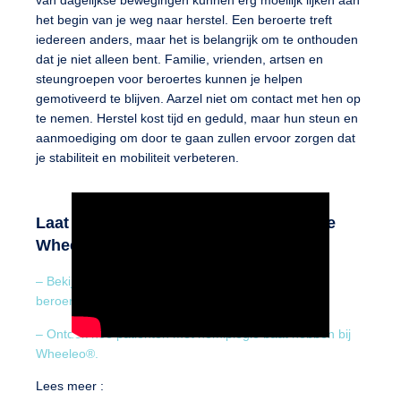
van dagelijkse bewegingen kunnen erg moeilijk lijken aan
het begin van je weg naar herstel. Een beroerte treft
iedereen anders, maar het is belangrijk om te onthouden
dat je niet alleen bent. Familie, vrienden, artsen en
steungroepen voor beroertes kunnen je helpen
gemotiveerd te blijven. Aarzel niet om contact met hen op
te nemen. Herstel kost tijd en geduld, maar hun steun en
aanmoediging om door te gaan zullen ervoor zorgen dat
je stabiliteit en mobiliteit verbeteren.
Laat je motiveren door de patiënten die
Wheeleo® gebruiken:
– Bekijk het verhaal van een overlevende van een
beroerte
– Ontdek hoe patiënten met hemiplegie baat hebben bij
Wheeleo®.
Lees meer :