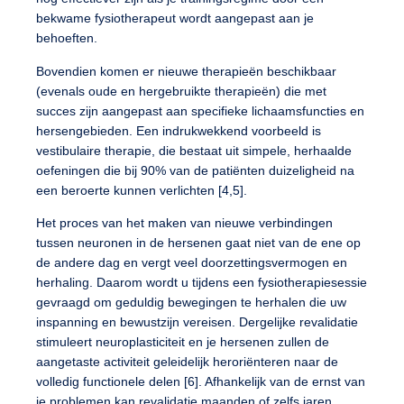
bekwame fysiotherapeut wordt aangepast aan je
behoeften.
Bovendien komen er nieuwe therapieën beschikbaar
(evenals oude en hergebruikte therapieën) die met
succes zijn aangepast aan specifieke lichaamsfuncties en
hersengebieden. Een indrukwekkend voorbeeld is
vestibulaire therapie, die bestaat uit simpele, herhaalde
oefeningen die bij 90% van de patiënten duizeligheid na
een beroerte kunnen verlichten [4,5].
Het proces van het maken van nieuwe verbindingen
tussen neuronen in de hersenen gaat niet van de ene op
de andere dag en vergt veel doorzettingsvermogen en
herhaling. Daarom wordt u tijdens een fysiotherapiesessie
gevraagd om geduldig bewegingen te herhalen die uw
inspanning en bewustzijn vereisen. Dergelijke revalidatie
stimuleert neuroplasticiteit en je hersenen zullen de
aangetaste activiteit geleidelijk heroriënteren naar de
volledig functionele delen [6]. Afhankelijk van de ernst van
je problemen kan revalidatie maanden of zelfs jaren