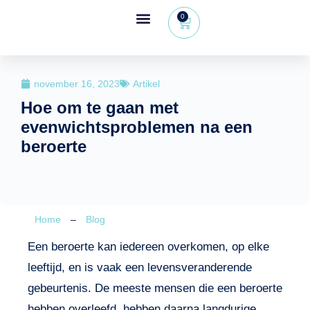
0
Wheeleo®, de rollator met één hand
Voor gezondheidsprofessionals
november 16, 2023
Artikel
Hoe om te gaan met
evenwichtsproblemen na een
beroerte
Home
–
Blog
Een beroerte kan iedereen overkomen, op elke
leeftijd, en is vaak een levensveranderende
gebeurtenis. De meeste mensen die een beroerte
hebben overleefd, hebben daarna langdurige