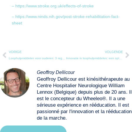
– https://www.stroke.org.uk/effects-of-stroke
– https://www.ninds.nih.gov/post-stroke-rehabilitation-fact-
sheet
VORIGE
VOLGENDE
Loophulpmiddelen voor ouderen: 3 regels voor het kiezen van de juiste hulpmiddelen
Innovatie in loophulpmiddelen: een oplossing voor specifieke behoeften
Geoffroy Dellicour
Geoffroy Dellicour est kinésithérapeute au
Centre Hospitalier Neurologique William
Lennox (Belgique) depuis plus de 20 ans. Il
est le concepteur du Wheeleo®. Il a une
sérieuse expérience en rééducation. Il est
passionné par l'innovation et la rééducation
de la marche.