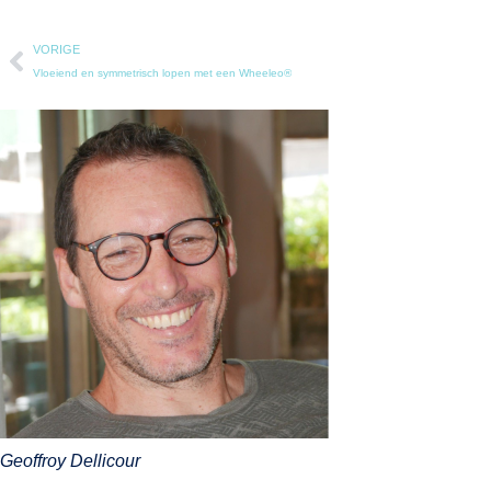
VORIGE
Vloeiend en symmetrisch lopen met een Wheeleo®
Geoffroy Dellicour