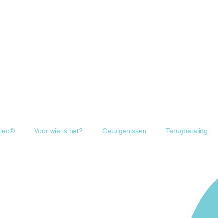
leo®
Voor wie is het?
Getuigenissen
Terugbetaling