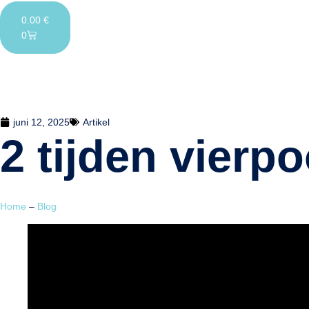
0.00
€
0
juni 12, 2025
Artikel
2 tijden vierp
Home
–
Blog