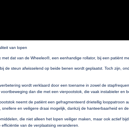
iteit van lopen
ok met dat van de Wheeleo®, een eenhandige rollator, bij een patiënt m
rbij de steun afwisselend op beide benen wordt geplaatst. Toch zijn, o
verbetering wordt verklaard door een toename in zowel de stapfrequent
voortbeweging dan die met een vierpootstok, die vaak instabieler en b
pootstok neemt de patiënt een gefragmenteerd drietellig looppatroon aan
nellere en veiligere draai mogelijk, dankzij de hanteerbaarheid en de 
pmiddelen, die niet alleen het lopen veiliger maken, maar ook actief bi
 efficiëntie van de verplaatsing veranderen.