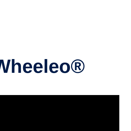
n Wheeleo®